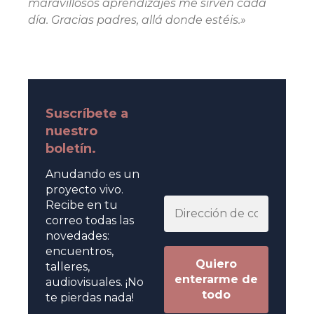
maravillosos aprendizajes me sirven cada
día. Gracias padres, allá donde estéis.»
Suscríbete a
nuestro
boletín.
Anudando es un
proyecto vivo.
Recibe en tu
correo todas las
novedades:
encuentros,
talleres,
audiovisuales. ¡No
te pierdas nada!