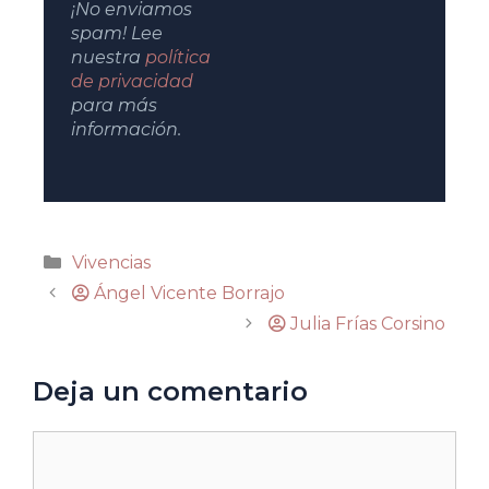
¡No enviamos
spam! Lee
nuestra
política
de privacidad
para más
información.
Vivencias
Ángel Vicente Borrajo
Julia Frías Corsino
Deja un comentario