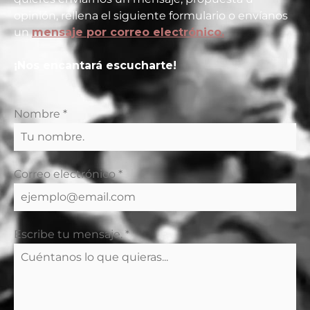
opinión, rellena el siguiente formulario o envíanos
un
mensaje por correo electrónico.
¡Nos encantará escucharte!
Nombre
*
Correo electrónico
*
Escribe tu mensaje.
*