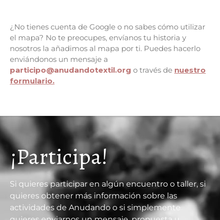
¿No tienes cuenta de Google o no sabes cómo utilizar
el mapa? No te preocupes, envíanos tu historia y
nosotros la añadimos al mapa por ti. Puedes hacerlo
enviándonos un mensaje a
participo@anudandotextil.org
o través de
nuestro
formulario.
¡Participa!
Si quieres participar en algún encuentro o taller, si
quieres obtener más información sobre las
actividades de Anudando o si simplemente
quieres enviarnos un mensaje, propuesta u