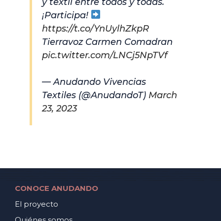
y textil entre todos y todas.
¡Participa!
https://t.co/YnUylhZkpR
Tierravoz Carmen Comadran
pic.twitter.com/LNCj5NpTVf
— Anudando Vivencias
Textiles (@AnudandoT)
March
23, 2023
CONOCE ANUDANDO
El proyecto
Quiénes somos