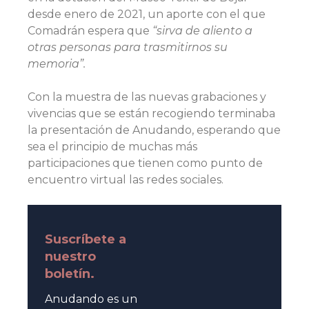
desde enero de 2021, un aporte con el que
Comadrán espera que
“sirva de aliento a
otras personas para trasmitirnos su
memoria”.
Con la muestra de las nuevas grabaciones y
vivencias que se están recogiendo terminaba
la presentación de Anudando, esperando que
sea el principio de muchas más
participaciones que tienen como punto de
encuentro virtual las redes sociales.
Suscríbete a
nuestro
boletín.
Anudando es un