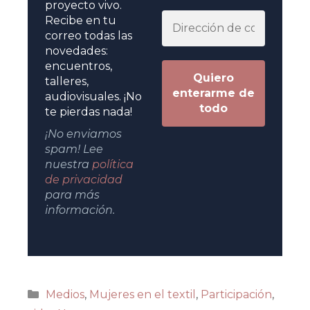
proyecto vivo.
Recibe en tu
correo todas las
novedades:
encuentros,
talleres,
audiovisuales. ¡No
te pierdas nada!
¡No enviamos
spam! Lee
nuestra
política
de privacidad
para más
información.
Medios
,
Mujeres en el textil
,
Participación
,