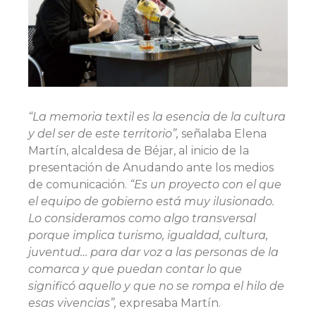
“La memoria textil es la esencia de la cultura
y del ser de este territorio”,
señalaba Elena
Martín, alcaldesa de Béjar, al inicio de la
presentación de Anudando ante los medios
de comunicación.
“Es un proyecto con el que
el equipo de gobierno está muy ilusionado.
Lo consideramos como algo transversal
porque implica turismo, igualdad, cultura,
juventud… para dar voz a las personas de la
comarca y que puedan contar lo que
significó aquello y que no se rompa el hilo de
esas vivencias”,
expresaba Martín.